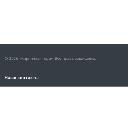
© 2026 «Кирпичная гора». Все права защищены.
Наши контакты
8 (929) 969-57-54
3481100@mail.ru
Московская область, Раменский район, д.Чулково,
67/4