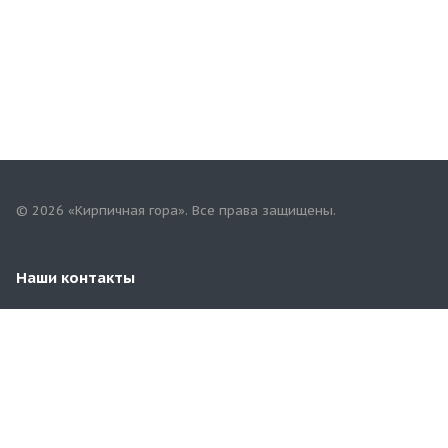
© 2026 «Кирпичная гора». Все права защищены.
Наши контакты
8 (929) 969-57-54
3481100@mail.ru
Московская область, Раменский район, д.Чулково,
67/4