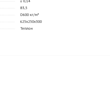
≤ 0,14
В3,5
D600 кг/м³
625х250х300
Теплон