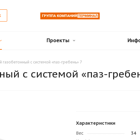
к
Проекты
Инф
й газобетонный с системой «паз-гребень» 7
ный с системой «паз-гребе
Характеристики
Вес
34