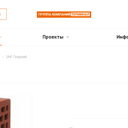
к
Проекты
Инф
1NF Гладкий