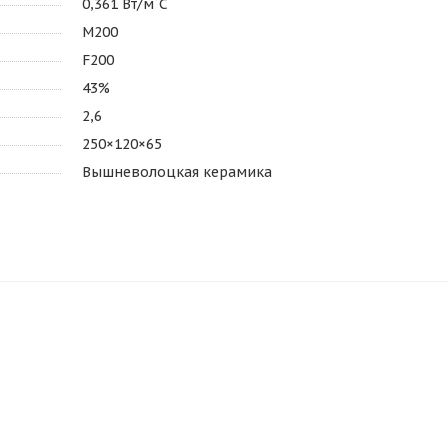
0,361 Вт/м˚С
М200
F200
43%
2,6
250×120×65
Вышневолоцкая керамика