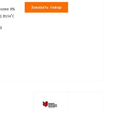
Заказать товар
более 8%
1 Вт/м˚С
0