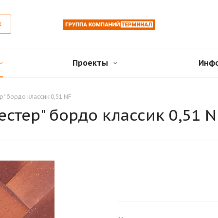
к
Проекты
Инф
р" бордо классик 0,51 NF
естер" бордо классик 0,51 N