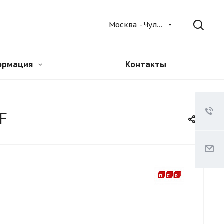
Москва - Чулково
ормация
Контакты
F