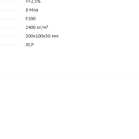
<=2,5%
8 Мпа
F200
2400 кг/м³
200х100х50 мм
ЛСР