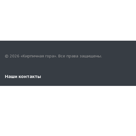
© 2026 «Кирпичная гора». Все права защищены.
Наши контакты
8 (929) 969-57-54
3481100@mail.ru
Московская область, Раменский район, д.Чулково,
67/4