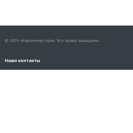
© 2026 «Кирпичная гора». Все права защищены.
Наши контакты
8 (929) 969-57-54
3481100@mail.ru
Московская область, Раменский район, д.Чулково,
67/4