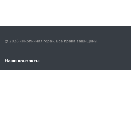
© 2026 «Кирпичная гора». Все права защищены.
Наши контакты
8 (929) 969-57-54
3481100@mail.ru
Московская область, Раменский район, д.Чулково,
67/4