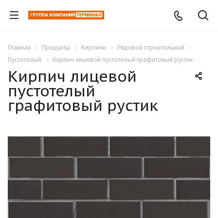
Главная
Продукты
Кирпичи
Рядовой строительный
Пустотелый
Кирпич лицевой пустотелый графитовый рустик
Кирпич лицевой
пустотелый
графитовый рустик