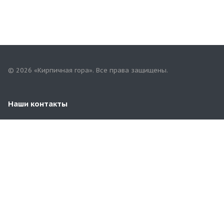
© 2026 «Кирпичная гора». Все права защищены.
Наши контакты
8 (929) 969-57-54
3481100@mail.ru
Московская область, Раменский район, д.Чулково,
67/4