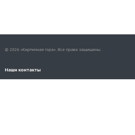
© 2026 «Кирпичная гора». Все права защищены.
Наши контакты
8 (929) 969-57-54
3481100@mail.ru
Московская область, Раменский район, д.Чулково,
67/4