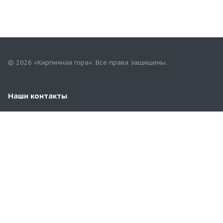
© 2026 «Кирпичная гора». Все права защищены.
Наши контакты
8 (929) 969-57-54
3481100@mail.ru
Московская область, Раменский район, д.Чулково,
67/4