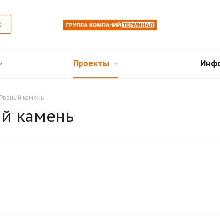
к
Проекты
Инф
 Рваный камень
ый камень